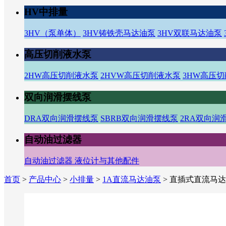
HV中排量
3HV（泵单体）
3HV铸铁壳马达油泵
3HV双联马达油泵
高压切削液水泵
2HW高压切削液水泵
2HVW高压切削液水泵
3HW高压
双向润滑摆线泵
DRA双向润滑摆线泵
SBRB双向润滑摆线泵
2RA双向润
自动油过滤器
自动油过滤器
液位计与其他配件
首页
>
产品中心
>
小排量
>
1A直流马达油泵
>
直插式直流马达