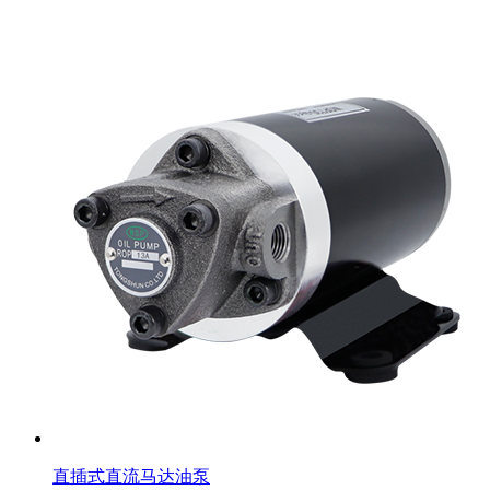
直插式直流马达油泵