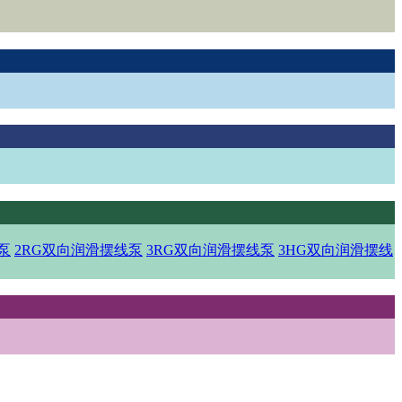
泵
2RG双向润滑摆线泵
3RG双向润滑摆线泵
3HG双向润滑摆线