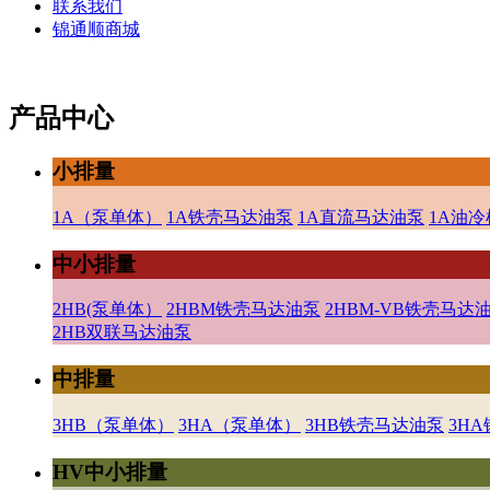
联系我们
锦通顺商城
产品中心
小排量
1A（泵单体）
1A铁壳马达油泵
1A直流马达油泵
1A油
中小排量
2HB(泵单体）
2HBM铁壳马达油泵
2HBM-VB铁壳马达
2HB双联马达油泵
中排量
3HB（泵单体）
3HA（泵单体）
3HB铁壳马达油泵
3H
HV中小排量