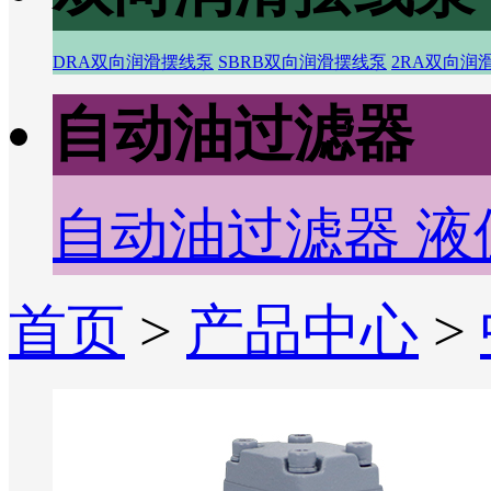
DRA双向润滑摆线泵
SBRB双向润滑摆线泵
2RA双向润
自动油过滤器
自动油过滤器
液
首页
>
产品中心
>