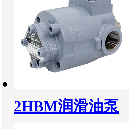
2HBM润滑油泵