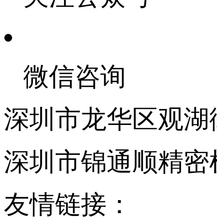
微信咨询
深圳市龙华区观湖
深圳市锦通顺精密
友情链接：
迷你电脑