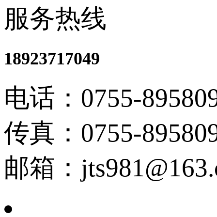
服务热线
18923717049
电话：0755-895809
传真：0755-895809
邮箱：jts981@163.