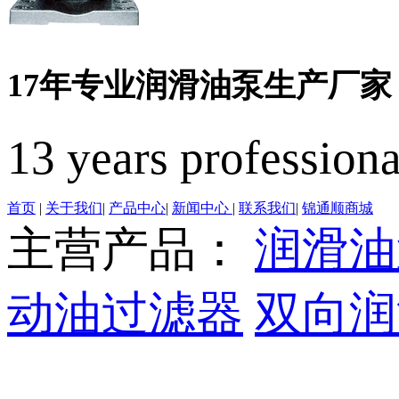
17年专业润滑油泵生产厂家
13 years profession
首页
|
关于我们
|
产品中心
|
新闻中心
|
联系我们
|
锦通顺商城
主营产品：
润滑油
动油过滤器
双向润