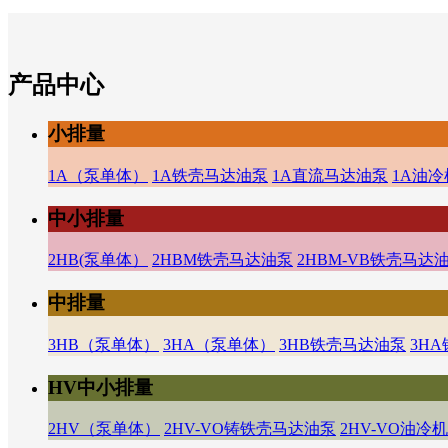
产品中心
小排量
1A（泵单体）
1A铁壳马达油泵
1A直流马达油泵
1A油
中小排量
2HB(泵单体）
2HBM铁壳马达油泵
2HBM-VB铁壳马达
中排量
3HB（泵单体）
3HA（泵单体）
3HB铁壳马达油泵
3H
HV中小排量
2HV（泵单体）
2HV-VO铸铁壳马达油泵
2HV-VO油