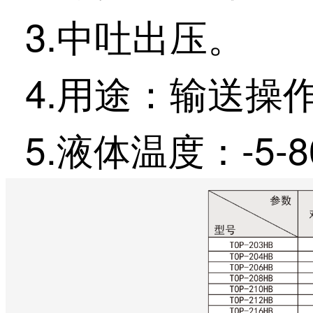
3.中吐出压。
4.用途：输送操
5.液体温度：-5-