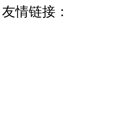
友情链接：
迷你电脑