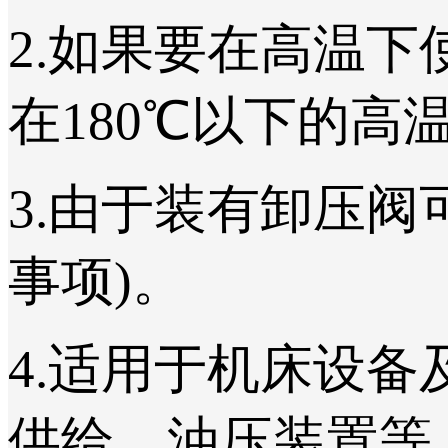
2.如果要在高温
在180℃以下的高
3.由于装有卸压
事项)。
4.适用于机床设
供给，油压装置等