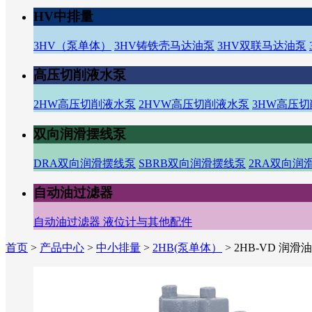
HV中排量
3HV（泵单体）
3HV铸铁壳马达油泵
3HV双联马达油泵
高压切削液水泵
2HW高压切削液水泵
2HVW高压切削液水泵
3HW高压
双向润滑摆线泵
DRA双向润滑摆线泵
SBRB双向润滑摆线泵
2RA双向润
自动油过滤器
自动油过滤器
液位计与其他配件
首页
>
产品中心
>
中小排量
>
2HB(泵单体）
>
2HB-VD 润滑