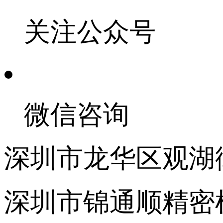
关注公众号
微信咨询
深圳市龙华区观湖
深圳市锦通顺精密