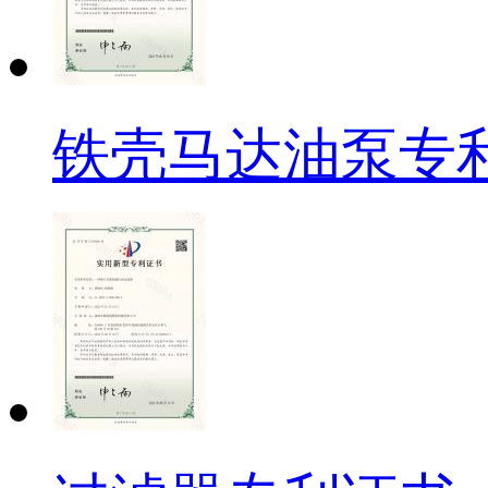
铁壳马达油泵专