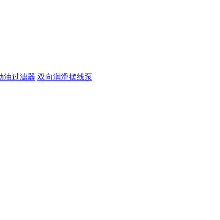
动油过滤器
双向润滑摆线泵