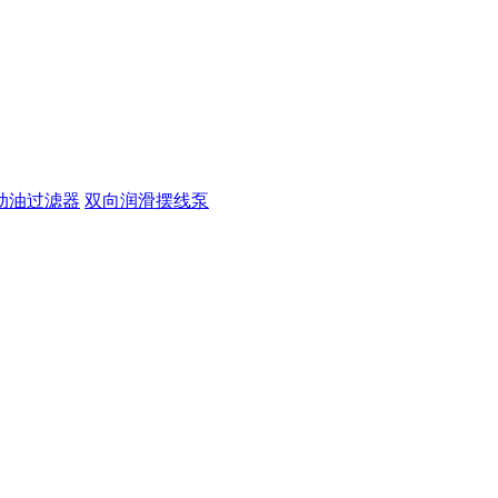
动油过滤器
双向润滑摆线泵