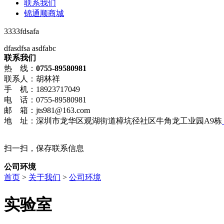
联系我们
锦通顺商城
3333fdsafa
dfasdfsa asdfabc
联系我们
热 线：
0755-89580981
联系人：胡林祥
手 机：18923717049
电 话：0755-89580981
邮 箱：jts981@163.com
地 址：深圳市龙华区观湖街道樟坑径社区牛角龙工业园A9栋
扫一扫，保存联系信息
公司环境
首页
>
关于我们
>
公司环境
实验室