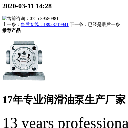
2020-03-11 14:28
上一条：
售后专线：18923719941
下一条：已经是最后一条
推荐产品
17年专业润滑油泵生产厂家
13 years profession